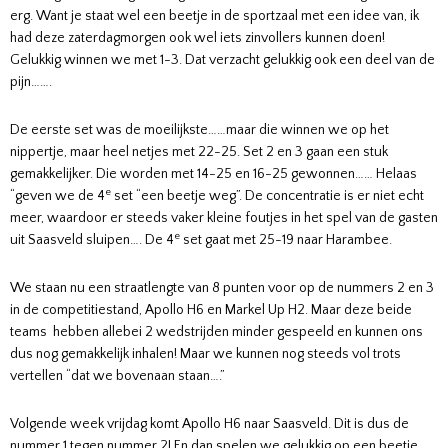
erg. Want je staat wel een beetje in de sportzaal met een idee van, ik
had deze zaterdagmorgen ook wel iets zinvollers kunnen doen!
Gelukkig winnen we met 1-3. Dat verzacht gelukkig ook een deel van de
pijn…….
De eerste set was de moeilijkste……maar die winnen we op het
nippertje, maar heel netjes met 22-25. Set 2 en 3 gaan een stuk
gemakkelijker. Die worden met 14-25 en 16-25 gewonnen…… Helaas
e
“geven we de 4
set “een beetje weg”. De concentratie is er niet echt
meer, waardoor er steeds vaker kleine foutjes in het spel van de gasten
e
uit Saasveld sluipen…. De 4
set gaat met 25-19 naar Harambee.
We staan nu
een straatlengte
van 8 punten voor op de nummers 2 en 3
in de competitiestand, Apollo H6 en Markel Up H2. Maar deze beide
teams hebben allebei 2 wedstrijden minder gespeeld en kunnen ons
dus nog gemakkelijk inhalen! Maar we kunnen nog steeds vol trots
vertellen “dat we bovenaan staan….”
Volgende week vrijdag komt Apollo H6 naar Saasveld. Dit is dus de
nummer 1 tegen nummer 2! En dan spelen we gelukkig op een beetje