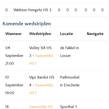
0
Webton Hengelo HS 3
0
0
0
0
0
0
Komende wedstrijden
Wanneer
Wedstrijden
Locatie
Navigatie
04
Volley '68 HS
de Fakkel in
September
3 -
Saasveldia
Losser
21:00
HS 1
10
Vips Bardot HS
Pathmoshal
September
4 -
Saasveldia
in Enschede
19:00
HS 1
18
Saasveldia HS
Sporthal 't