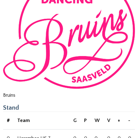
Bruins
Stand
#
Team
G
P
W
V
+
-