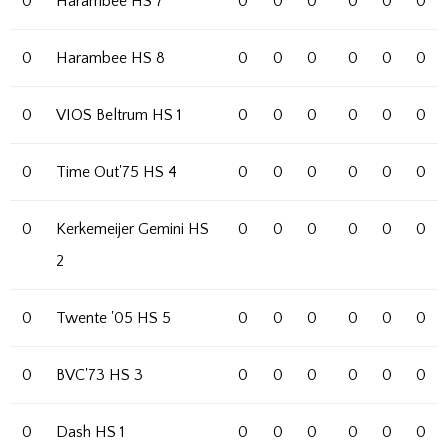
0
Harambee HS 7
0
0
0
0
0
0
0
Harambee HS 8
0
0
0
0
0
0
0
VIOS Beltrum HS 1
0
0
0
0
0
0
0
Time Out'75 HS 4
0
0
0
0
0
0
0
Kerkemeijer Gemini HS
0
0
0
0
0
0
2
0
Twente '05 HS 5
0
0
0
0
0
0
0
BVC'73 HS 3
0
0
0
0
0
0
0
Dash HS 1
0
0
0
0
0
0