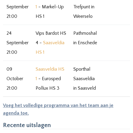
September
1
- Markel-Up
Trefpunt in
21:00
HS 1
Weerselo
24
Vips Bardot HS
Pathmoshal
September
4 -
Saasveldia
in Enschede
21:00
HS 1
09
Saasveldia HS
Sporthal
October
1
- Eurosped
Saasveldia
21:00
Pollux HS 3
in Saasveld
Voeg het volledige programma van het team aan je
agenda toe.
Recente uitslagen